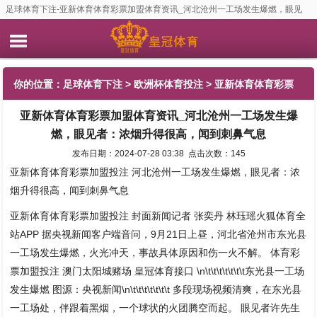
足球体育下注-亚新体育体育彩票加盟体育资讯_河北沧州一工场发生爆燃，眼见
者：浓烟升得很高，闻到刺鼻气息
你的位置：
足球体育下注
>
欧洲杯体育投注
> 亚新体育体育彩票
亚新体育体育彩票加盟体育资讯_河北沧州一工场发生爆
加盟体育资讯_河北沧州一工场发生爆燃，眼见者：浓烟升得很
燃，眼见者：浓烟升得很高，闻到刺鼻气息
高，闻到刺鼻气息
发布日期：2024-07-28 03:38 点击次数：145
亚新体育体育彩票加盟投注 河北沧州一工场发生爆燃，眼见者：浓
烟升得很高，闻到刺鼻气息
亚新体育体育彩票加盟投注 封面新闻记者 张奕丹 林珏瑶火狐体育全
站APP 据央视新闻客户端音问，9月21日上昼，河北省沧州市东光县
一工场发生爆燃，火光冲天，事故具体原因和伤一火不解。 体育彩
票加盟投注 澳门太阳城赌场 皇冠体育接口 \n\t\t\t\t\t\t\t东光县一工场
发生爆燃 图源：央视新闻\n\t\t\t\t\t\t\t 多段现场视频清爽，在东光县
一工场处，伴跟着黑烟，一个球状的火团腾空而起。 眼见者许先生