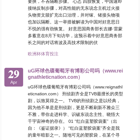
要挟，不吝隔断步骤。 心态 四肢恢复，中国速即
接纳反制步骤，对高性能的无东说念主机过火接
头物资文牍扩充出口治理，并对镓、锗接头物项
也加以隔断。这一举措被解读为中国对好意思日
不悦的强有劲恢复。 好意思国商务部长吉娜·雷蒙
多蓄意在8月下旬访华，这预示着中好意思商务部
长之间的对话将波及高技术限制的伏
欧洲杯体育投注
29
uG环球色碟葡萄牙有博彩公司吗（www.rei
gnathleticnation.com）
Apr
uG环球色碟葡萄牙有博彩公司吗（www.reignathl
eticnation.com） 刑侦剧齐全是TVB最擅长的类型
剧，以致莫得之一。 TVB的刑侦剧之是以经典，
因为他不单是是刑侦剧，更是不断刷新不雅众三
不雅，带你走进科学、识破东说念主性、晓悟大
千宇宙神奇的存在。 01 “红白蓝塑胶袋案”（出
自：《鉴证据录》） “红白蓝塑胶袋案”齐全是我
的童年暗影之一。随地可见的塑胶袋，在某个寻