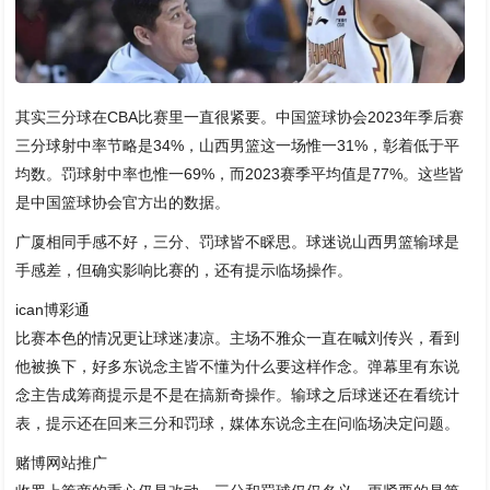
其实三分球在CBA比赛里一直很紧要。中国篮球协会2023年季后赛
三分球射中率节略是34%，山西男篮这一场惟一31%，彰着低于平
均数。罚球射中率也惟一69%，而2023赛季平均值是77%。这些皆
是中国篮球协会官方出的数据。
广厦相同手感不好，三分、罚球皆不睬思。球迷说山西男篮输球是
手感差，但确实影响比赛的，还有提示临场操作。
ican博彩通
比赛本色的情况更让球迷凄凉。主场不雅众一直在喊刘传兴，看到
他被换下，好多东说念主皆不懂为什么要这样作念。弹幕里有东说
念主告成筹商提示是不是在搞新奇操作。输球之后球迷还在看统计
表，提示还在回来三分和罚球，媒体东说念主在问临场决定问题。
赌博网站推广