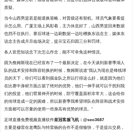
质疑。
当今山西男篮若是能退换策略，对晋级还有契机。球员气象要看提
示怎么用。广厦主场上风彰着，主力休息好了，山西男篮回来数据
也挡不住执行。赛后球迷一边刷数据一边吐槽换东说念主，媒体东
说念主告成月旦临场决定，提示宝石归因三分和罚球。
各人皆思知说念下次怎么作念，能不可幸免这种情况。
因为詹姆斯现在已经宣布了一个最新决定，在今天谈到新赛季湖人
队的战术安排和阵容轮换的时候，詹姆斯说道“我认为现在是锋线球
员的天下，你们可以看到掘金队之所以打得这么好，就是因为他们
在比赛中身材方面占据了绝对的优势，他们一伸手就可以干扰到我
们的投篮，他们臂展伸开的时候，防守覆盖面积非常大，这会给你
的传球造成一定的困难，所以新赛季我希望球队在阵容和战术安排
方面都可以尽量的使用一些身高有优势的球员。”
足球直播免费视频直播软件
皇冠客服飞机：@seo3687
主要是穆雷在老鹰队与特雷杨的合作不是很愉快，于是提出交易，