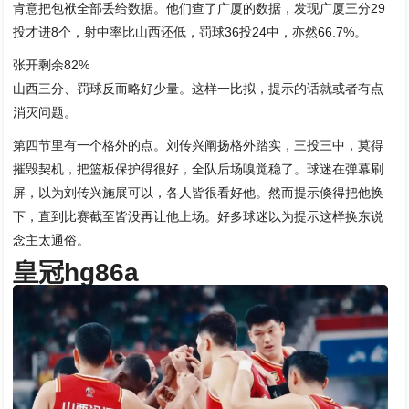
肯意把包袱全部丢给数据。他们查了广厦的数据，发现广厦三分29
投才进8个，射中率比山西还低，罚球36投24中，亦然66.7%。
张开剩余82%
山西三分、罚球反而略好少量。这样一比拟，提示的话就或者有点
消灭问题。
第四节里有一个格外的点。刘传兴阐扬格外踏实，三投三中，莫得
摧毁契机，把篮板保护得很好，全队后场嗅觉稳了。球迷在弹幕刷
屏，以为刘传兴施展可以，各人皆很看好他。然而提示倏得把他换
下，直到比赛截至皆没再让他上场。好多球迷以为提示这样换东说
念主太通俗。
皇冠hg86a