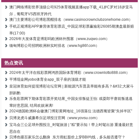
澳门网络博彩世界顶级公司925体育视频直播app下载_41岁C罗对18岁亚马
尔，葡萄牙VS西班牙跨代
澳门主要博彩公司博彩黑帽排名（www.casinocrownclubzonehome.com）
手机正规博彩APP兼营体育彩票店_中国足球彩票赢输彩26085期澳盘最新赔
率(17:00)
2026年大发体育是博彩吗欧洲杯外围塞（www.zuqwo.com）
缅甸博彩公司招聘欧洲杯实时排名（www.hg86f.com）
热点资讯
2024年太平洋在线彩票网鸿胜国际体育博彩（www.crownlotto888.com）
平博现金网yobo体育全app_双子座的顶级才能
皇冠体育如何提现博彩论坛官网 | 新能源汽车普及率能有多高？&#32;大家斗
胆斟酌
乐鱼彩票网下期体育彩票开奖结果_中国女排叛徒王怡: 戏耍郎平赛前叛逃逃
窜好意思国, 结局欢娱淋漓!
2024德国欧洲杯会徽澳门博彩黄网地址_16强落位 法德西葡皆聚“失掉半区”
贝博龙虎斗威廉希尔足球投注官网（www.yovsu.com）
宝马会三公足球外围投注_时髦旅游 | “粽”要示知！带上时髦出游 重逢最好意
思自在
贝博色碟百家乐怎么翻身_东方雨虹股价上穿BBI均线，多头能否遵守？