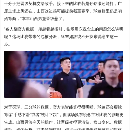
十分于把晋级契机交给敌手。接下来的比赛若是孙铭徽还能打，广
厦主场上风还在，山西这边很可能提前截至赛季。球迷群里仍是初
始筹商，“本年山西男篮晋级悬了。
”各人翻官方数据，却越看越招引，临场用东说念主的问题怎么讲明
呢？这场比赛带来的包袱分派，终末如故绕不开换东说念主这一
步。
对于罚球、三分球的数据，官方表皆能算得很明晰。球迷还会赓续
筹谋“手感下滑”或者“统计下跌”，但临场换东说念主对比赛的影响更
告成。山西男篮今天的操作，让晋级变得更清贫。盘口变化、数据
波动、媒体分析，或者皆能讲明，但提示的选择告成被球迷和媒体