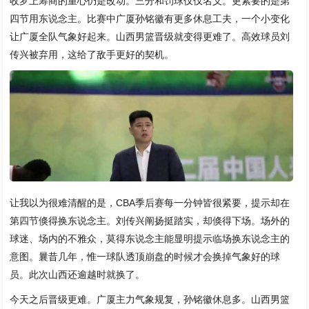
收罗上筹商的重心仍是改动。三分和罚球仅仅名义。更紧要的是第
四节用东说念主。比赛中广厦孙铭徽有更多休息工夫，一个小变化
让广厦全队气象好起来。山西男篮晋级就变得更难了。高效球员刘
传兴被弃用，这给了敌手更好的契机。
让我以为很难清醒的是，CBA季后赛每一分钟皆很紧要，提示却在
第四节倏得换东说念主。刘传兴阐扬挺踏实，却倏得下场。场外的
球迷、场内的不雅众，莫得东说念主能显明提示临场换东说念主的
意图。曩昔几年，惟一球队透顶崩盘的时候才会换掉气象好的球
员。此次山西还逾越时就换了。
今天之后晋级更难。广厦主力气象规复，孙铭徽休息多。山西男篮