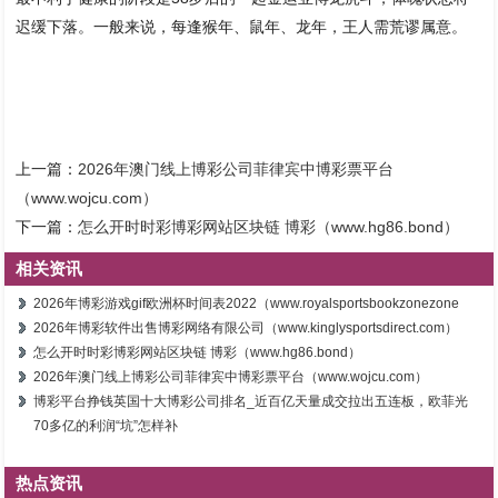
迟缓下落。一般来说，每逢猴年、鼠年、龙年，王人需荒谬属意。
上一篇：
2026年澳门线上博彩公司菲律宾中博彩票平台
（www.wojcu.com）
下一篇：
怎么开时时彩博彩网站区块链 博彩（www.hg86.bond）
相关资讯
2026年博彩游戏gif欧洲杯时间表2022（www.royalsportsbookzonezone
2026年博彩软件出售博彩网络有限公司（www.kinglysportsdirect.com）
怎么开时时彩博彩网站区块链 博彩（www.hg86.bond）
2026年澳门线上博彩公司菲律宾中博彩票平台（www.wojcu.com）
博彩平台挣钱英国十大博彩公司排名_近百亿天量成交拉出五连板，欧菲光
70多亿的利润“坑”怎样补
热点资讯