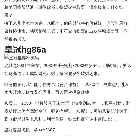
着美国拉帮结派、狐假虎威，指望火中取栗、浑水摸鱼，什么结
果？
接下来几个流年为金、水旺地，他的财气将有所裁汰，这段时辰符
合释怀使命、领取领略工资，不符合再投资副业或斗殴股票等，不
然容易损失。
皇冠hg86a
尤其是2031年辛亥、2032年壬子以及2033年癸丑，比劫郁勃，要么
劫财高透，组成劫财克正财，最容易发生破财之事。
唯有他在前几年能守住财帛（符合储蓄），从2034年甲寅运行进入
木火旺地，财气又会回升，可以再次投资赚钱。
实质上，2030年他将转入丁未大运（48岁到58岁），官星郁勃，泄
露功绩上仍有高潮空间，职务有望进一步擢升，可能从副职转为正
职（命局财生七杀旺，利于掌权，钞票积蓄可达中富以上）。
皇冠客服飞机：@seo3687