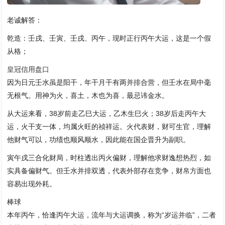
老诚解答：
乾造：壬戌、壬寅、壬戌、丙午，现时正行丙午大运，这是一个假
从格；
皇冠信用盘口
因为日元壬水虽是阳干，年干月干有两并排合营，但壬水在局中毫
无根气。用神为火，喜土，木也为喜，最忌讳金水。
从大运来看，38岁前走乙巳大运，乙木生巳火；38岁后走丙午大
运，火干支一体，均属火旺的祯祥运。火代表财，财可生官，理解
他财气可以，功绩也顺风顺水，因此能在国企晋升为副职。
寅午戌三合化财局，时柱透出丙火偏财，理解他求财逸想热烈，如
实具备偏财气。但壬水并排双透，代表外部存在竞争，财帛方面也
容易出现外耗。
棒球
本年丙午，恰逢丙午大运，流年与大运调换，称为“岁运并临”，二者