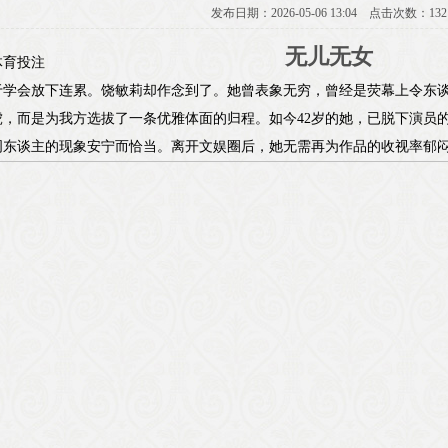
发布日期：2026-05-06 13:04 点击次数：132
无儿无女
体育投注
于学会放下连累。饶敏莉却作念到了。她曾表象无穷，曾经是荧幕上令东
虎，而是为我方选拔了一条优雅体面的归程。如今42岁的她，已脱下演员
词东谈主的现象安宁而恰当。离开文娱圈后，她无需再为作品的收视率郁