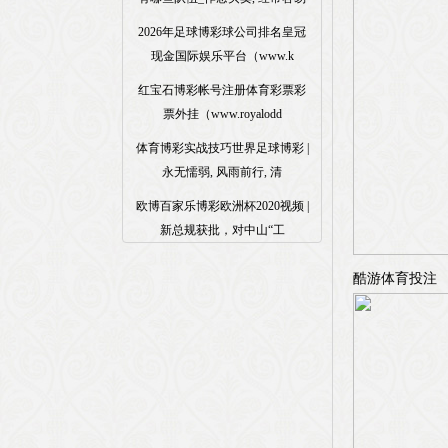
2026年足球博彩球公司排名皇冠
现金国际娱乐平台（www.k
红宝石博彩帐号注册体育彩票彩
票外挂（www.royalodd
体育博彩实战技巧世界足球博彩 |
永无懦弱, 风雨前行, 清
欧博百家乐博彩欧洲杯2020视频 |
新总规获批，对中山“工
酷游体育投注