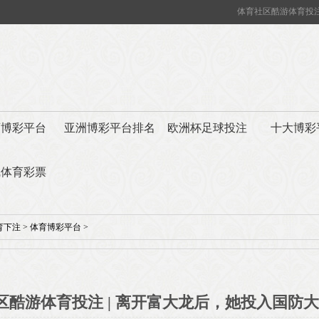
体育社区酷游体育投注
育博彩平台
亚洲博彩平台排名
欧洲杯足球投注
十大博彩
线体育彩票
育下注
>
体育博彩平台
>
区酷游体育投注 | 离开富大龙后，她投入国防