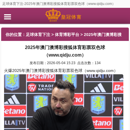
足球体育下注-2025年澳门澳博彩搜狐体育彩票双色球（www.qidju.com）
你的位置：
足球体育下注
>
体育博彩平台
> 2025年澳门澳博彩搜
2025年澳门澳博彩搜狐体育彩票双色球
狐体育彩票双色球（www.qidju.com）
（www.qidju.com）
发布日期：2026-05-04 15:23 点击次数：134
火爆2025年澳门澳博彩搜狐体育彩票双色球（www.qidju.com）