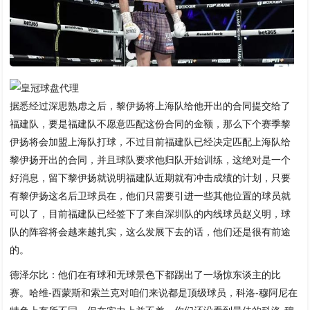
据悉经过深思熟虑之后，黎伊扬将上海队给他开出的合同提交给了
福建队，要是福建队不愿意匹配这份合同的金额，那么下个赛季黎
伊扬将会加盟上海队打球，不过目前福建队已经决定匹配上海队给
黎伊扬开出的合同，并且球队要求他归队开始训练，这绝对是一个
好消息，留下黎伊扬就说明福建队近期就有冲击成绩的计划，只要
有黎伊扬这名后卫球员在，他们只需要引进一些其他位置的球员就
可以了，目前福建队已经签下了来自深圳队的内线球员赵义明，球
队的阵容将会越来越扎实，这么发展下去的话，他们还是很有前途
的。
德泽尔比：他们在有球和无球景色下都踢出了一场惊东谈主的比
赛。哈维-西蒙斯和索兰克对咱们来说都是顶级球员，科洛-穆阿尼在