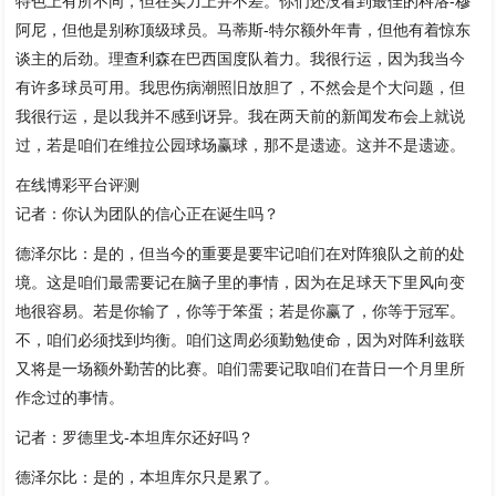
特色上有所不同，但在实力上并不差。你们还没看到最佳的科洛-穆
阿尼，但他是别称顶级球员。马蒂斯-特尔额外年青，但他有着惊东
谈主的后劲。理查利森在巴西国度队着力。我很行运，因为我当今
有许多球员可用。我思伤病潮照旧放胆了，不然会是个大问题，但
我很行运，是以我并不感到讶异。我在两天前的新闻发布会上就说
过，若是咱们在维拉公园球场赢球，那不是遗迹。这并不是遗迹。
在线博彩平台评测
记者：你认为团队的信心正在诞生吗？
德泽尔比：是的，但当今的重要是要牢记咱们在对阵狼队之前的处
境。这是咱们最需要记在脑子里的事情，因为在足球天下里风向变
地很容易。若是你输了，你等于笨蛋；若是你赢了，你等于冠军。
不，咱们必须找到均衡。咱们这周必须勤勉使命，因为对阵利兹联
又将是一场额外勤苦的比赛。咱们需要记取咱们在昔日一个月里所
作念过的事情。
记者：罗德里戈-本坦库尔还好吗？
德泽尔比：是的，本坦库尔只是累了。