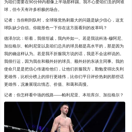
为咱们需要在90分钟内都像上半场那样踢。我不心爱咱们丢的阿谁
球，但今天有许多积极的场合。
记者：当你刚到队时，全球嗅觉热刺最大的问题是缺少信心，这支
球队缺少自信。你能形色一下你在这方面看到的改革吗？
德泽尔比：听着，我很坦诚，我内外如一。若是我说科洛-穆阿尼、
加拉格尔、帕利尼亚以及咱们总共的球员都是高水平的，那是因为
我的确这样认为。若是我不折服我方说的话，我是不会这样说的。
我很行运，因为我在和额外好的球员、额外好的东谈主同事。我的
使命只是是把信心传递给他们，让他们折服我方，勤勉变得比失利
更雄伟，比积分榜上的排行更雄伟，比你们平日评价热刺的那些话
更雄伟，况兼展现出情态、价值、和蔼和高慢。
记者：你怎样看中场的线路——帕利尼亚、本坦库尔、加拉格尔？