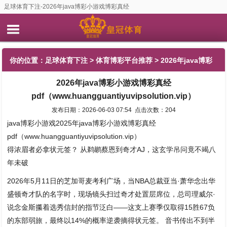
足球体育下注-2026年java博彩小游戏博彩真经
pdf（www.huangguantiyuvipsolution.vip）
你的位置：
足球体育下注
>
体育博彩平台推荐
> 2026年java博彩
2026年java博彩小游戏博彩真经
小游戏博彩真经 pdf（www.huangguantiyuvipsolution.vip）
pdf（www.huangguantiyuvipsolution.vip）
发布日期：2026-06-03 07:54 点击次数：204
java博彩小游戏2025年java博彩小游戏博彩真经
pdf（www.huangguantiyuvipsolution.vip）
得浓眉者必拿状元签？ 从鹈鹕蔡恩到奇才AJ，这玄学吊问竟不竭八
年未破
2026年5月11日的芝加哥麦考利广场，当NBA总裁亚当·萧华念出华
盛顿奇才队的名字时，现场镜头扫过奇才处置层席位，总司理威尔·
说念金斯攥着选秀信封的指节泛白——这支上赛季仅取得15胜67负
的东部弱旅，最终以14%的概率逆袭摘得状元签。 音书传出不到半