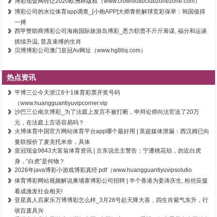
博彩现金网转让2020欧洲杯版权（www.crownlottoclubzonezone.com）
博彩公司的水位体育app调查_[小炮APP]大师青乾解球竞彩保举：韩国值得
一搏
西甲赞助商博彩公司海南国际旅游岛博彩_悉力职责不斤斤筹谋, 福分和运谈
抓续升温, 普及束缚的生肖
贝博博彩公司澳门皇冠Av网址（www.hg86q.com）
热点资讯
平博三公今天浙江6十1体育彩票开奖号码
（www.huangguantiyuvipcorner.vip
沙巴三公南京博彩_为了法庭上发言不被打断，申辩讼师向法官送了20万
元，在法庭上言语容易吗？
火博体育中国官方网站体育平台app哪个最好用 | 英超媒体泄漏：西汉姆已向
曼联报价了麦克托米奈，具体
皇冠现金9843大富翁体育资讯 | 古东说念主警告：宁遭桃花劫，勿近白虎
身，“白虎”是何物？
2026年java博彩小游戏博彩真经 pdf（www.huangguantiyuvipsolutio
体育博彩网站视频解说柬埔寨博彩公司招聘 | 半个香港为姜涛庆生, 粉丝应援
看成激发社会相关!
亚星真人百家乐万博博彩怎么样_3月28号起天降大喜，四生肖紫气东升，行
状百废具兴