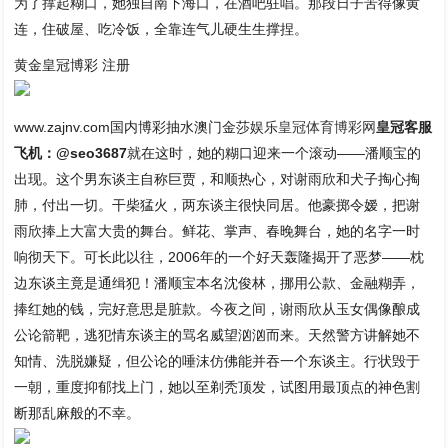
为了撑起糊口，她独自南下海口，在酒吧驻唱。那段日子苦得像黄
连，住破屋、吃冷饭，全靠连气儿硬生生撑捏。
黄金皇冠博彩 注册
www.zajnv.com国内博彩抽水澳门金莎娱乐
皇冠体育博彩网
皇冠客服
飞机：@seo3687
就在这时，她的糊口迎来一个滚动——潘顺宝的
出现。这个男东谈主自称巨贾，和顺热心，对谢雨欣和犬子掏心掏
肺，付出一切。干柴猛火，两东谈主很快同居。他豪掷令嫒，把谢
雨欣捧上大富大贵的舞台。鲜花、掌声、春晚舞台，她的名字一时
响彻天下。可长此以往，2006年的一个好天轰隆揭开了恶梦——枕
边东谈主竟是通缉犯！潘顺宝本名沈俊林，挪用公款、金融糊弄，
捧红她的钱，完好意思是脏款。今夜之间，谢雨欣从玉女偶像酿成
公论箭靶，逃犯情东谈主的骂名威望汹汹而来。天然警方讲解她不
知情、洗脱嫌疑，但公论的唾沫仿佛能并吞一个东谈主。行状毁于
一朝，重度抑郁找上门，她以至剃秃顶发，试图用最顶点的神色割
断那乱麻般的不幸。