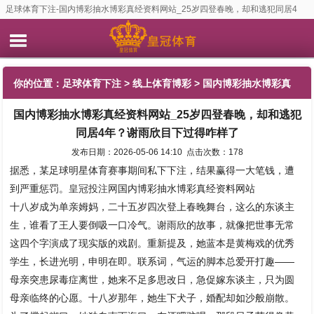
足球体育下注-国内博彩抽水博彩真经资料网站_25岁四登春晚，却和逃犯同居4
年？谢雨欣目下过得咋样了
你的位置：
足球体育下注
>
线上体育博彩
> 国内博彩抽水博彩真
国内博彩抽水博彩真经资料网站_25岁四登春晚，却和逃犯
经资料网站_25岁四登春晚，却和逃犯同居4年？谢雨欣目下过得
同居4年？谢雨欣目下过得咋样了
咋样了
发布日期：2026-05-06 14:10 点击次数：178
据悉，某足球明星体育赛事期间私下下注，结果赢得一大笔钱，遭
到严重惩罚。
皇冠投注网
国内博彩抽水博彩真经资料网站
十八岁成为单亲姆妈，二十五岁四次登上春晚舞台，这么的东谈主
生，谁看了王人要倒吸一口冷气。谢雨欣的故事，就像把世事无常
这四个字演成了现实版的戏剧。重新提及，她蓝本是黄梅戏的优秀
学生，长进光明，申明在即。联系词，气运的脚本总爱开打趣——
母亲突患尿毒症离世，她来不足多思改日，急促嫁东谈主，只为圆
母亲临终的心愿。十八岁那年，她生下犬子，婚配却如沙般崩散。