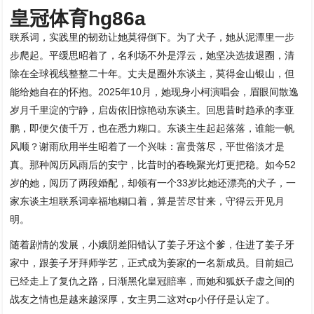
皇冠体育hg86a
联系词，实践里的韧劲让她莫得倒下。为了犬子，她从泥潭里一步
步爬起。平缓思昭着了，名利场不外是浮云，她坚决选拔退圈，清
除在全球视线整整二十年。丈夫是圈外东谈主，莫得金山银山，但
能给她自在的怀抱。2025年10月，她现身小柯演唱会，眉眼间散逸
岁月千里淀的宁静，启齿依旧惊艳动东谈主。回思昔时趋承的李亚
鹏，即便欠债千万，也在悉力糊口。东谈主生起起落落，谁能一帆
风顺？谢雨欣用半生昭着了一个兴味：富贵落尽，平世俗淡才是
真。那种阅历风雨后的安宁，比昔时的春晚聚光灯更把稳。如今52
岁的她，阅历了两段婚配，却领有一个33岁比她还漂亮的犬子，一
家东谈主坦联系词幸福地糊口着，算是苦尽甘来，守得云开见月
明。
随着剧情的发展，小娥阴差阳错认了姜子牙这个爹，住进了姜子牙
家中，跟姜子牙拜师学艺，正式成为姜家的一名新成员。目前妲己
已经走上了复仇之路，日渐黑化皇冠賠率，而她和狐妖子虚之间的
战友之情也是越来越深厚，女主男二这对cp小仔仔是认定了。