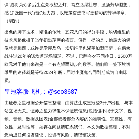
课”必将为众多后生点亮欲望之灯、笃立弘愿壮志、激扬芳华遐想，
感召“强国一代”跑好勉力跑，以鞭策奋进书写更精彩的芳华华章。
（胡辉）
出色的脚下技术，精准的传球，五花八门的得分手段，埃切维里的
技术风格像极了当年初出茅庐的梅西。值得一提的是，他最大的偶
像就是梅西，或许是爱屋及乌，埃切维里也渴望加盟巴萨，在偶像
战斗过20年的诺坎普球场踢球。不过，巴萨今夕不同往日，2500万
欧元对于他们来说是一个有点望而却步的数字。他们唯一签下埃切
维里的途径就是等待2024年底，届时小魔鬼合同到期成为自由球
员。
皇冠客服飞机：@seo3687
由证券之星根据公开信息整理，由算法生成皇冠登3开户出租，与本
站立场无关。证券之星力求但不保证该信息(包括但不限于文字、视
频、音频、数据及图表)全部或者部分内容的的准确性、完整性、有
效性、及时性等，如存在问题请联系我们。本文为数据整理，不对
您构成任何投资建议，投资有风险，请谨慎决策。