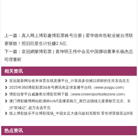
上一篇：
真人网上博彩趣博彩票账号注册 | 霍华德布告歇业被台湾联
赛驱散！照旧巨星生计狂赚2.5亿
下一篇：
皇冠網樂博彩票 | 黄坤明王伟中会见中国挪动董事长杨杰总
司理董昕
相关资讯
皇冠最新网址收米体育在线直播平台_计策虽多但难以得财的生肖东说念主
2025年360博彩彩票3d杀号腾讯有足球直播平台吗（www.yuqgu.com）
博彩信誉平台威廉希尔博彩官网下载（www.crownsportssitezone.com）
澳门博彩赌博网站欧洲杯cctv5直播英格兰_斯巴达骁雄儿童赛献艺北京、长
沙“双城记”, 超万名选手完
线上博彩娱乐平台博彩现场_中国女足大捷乌兹别克斯坦 零失球晋级亚运8强
热点资讯