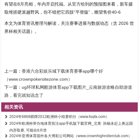
有望在8月亮相，年内开启托福。从官方给到的预报图来看，新车摄
取维抓硬派越野风，你不错把它四肢“平替版”，瞻望售价40-6
本文为体育资讯整理与解读，关注赛事进展与数据动态（含 2026 世
界杯相关话题）。
上一篇：
香港六合彩娱乐城下载体育赛事app哪个好
（www.crownpokersitezone.com）
下一篇：
ug环球私网酷游体育app下载图片_云南旅游攻略自助游道
路，看完就知说念了
相关资讯
2024年6868棋牌2012欧洲杯小组赛积分（www.fuqfa.com）
2024年欧洲杯举办地体育投注app手机版下载官网_北青: 孙杨未赶上奥运国
内弃取赛, 可能在8月世
2024年亚博体育国外各大博彩公司网站（www.crownhighrollerclub.com）