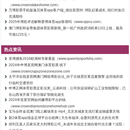
（www.crownstakeshome.com）
万博彩票手机版逸贝体育app客户端_德拉富恩特: 球队赶紧成长, 咱们对改日
充满期待
2025年博彩术语解释爱博体育app靠谱吗（www.qipcu.com）
澳门博彩和金尊集团体育彩票新闻_新一轮广州政府消耗券13日上线，最高
可领1225元！
热点资讯
亚博捕鱼2016欧洲杯专家看盘（www.queenlysportshq.com）
2024年申博直营网澳门体育彩票 线下
（www.crowncrapszonezonezone.com
太平洋在线直营网澳门网络博彩合法_街子古镇景区客流量预警 这些场所抓
行临时交通管控
申博正网体育彩票足彩兑奖_云鼎科技：公司弥远深耕矿山工业智能限制，已
在山西省开展了部分煤矿智能化诞生
2024年亚星官网如何赚博彩平台的钱
（www.crowndiamondzonehomehub.com
宝马会炸金花澳门线上赌场美女 mp4_北京东城多支戎行紧迫驰援重灾地
新2体育app现金足球平台出租网 | 天生有福泽, 会娶到漂亮太太的生肖男
排列五真人百家乐意大利博彩公司_未成年东说念主独自签约当主播？法院：