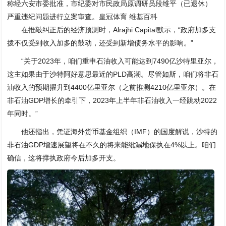
称经六安市委批准，市纪委对市民政局原调研员段维平（已退休）
严重违纪问题进行立案审查。
皇冠体育 维基百科
在推敲纠正后的经济预测时，Alrajhi Capital默示，“政府加多支
拨不仅受到收入加多的鼓动，还受到新增债务水平的影响。”
“关于2023年，咱们重申石油收入可能达到7490亿沙特里亚尔，
这主如果由于沙特阿好意思最近的PLD高潮。尽管如斯，咱们将非石
油收入的预期擢升到4400亿里亚尔（之前推测4210亿里亚尔）。在
非石油GDP增长的牵引下，2023年上半年非石油收入一经跳动2022
年同时。”
他还指出，凭证海外货币基金组织（IMF）的国度解说，沙特的
非石油GDP增速展望将在不久的将来能纰漏地保执在4%以上。咱们
确信，这将撑执政府今后加多开支。