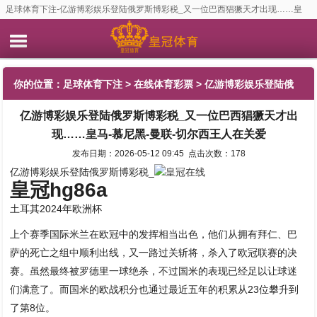
足球体育下注-亿游博彩娱乐登陆俄罗斯博彩税_又一位巴西猖獗天才出现……皇
马-慕尼黑-曼联-切尔西王人在关爱
你的位置：
足球体育下注
>
在线体育彩票
> 亿游博彩娱乐登陆俄
亿游博彩娱乐登陆俄罗斯博彩税_又一位巴西猖獗天才出
罗斯博彩税_又一位巴西猖獗天才出现……皇马-慕尼黑-曼联-切尔
现……皇马-慕尼黑-曼联-切尔西王人在关爱
西王人在关爱
发布日期：2026-05-12 09:45 点击次数：178
亿游博彩娱乐登陆俄罗斯博彩税_
皇冠在线
皇冠hg86a
土耳其2024年欧洲杯
上个赛季国际米兰在欧冠中的发挥相当出色，他们从拥有拜仁、巴
萨的死亡之组中顺利出线，又一路过关斩将，杀入了欧冠联赛的决
赛。虽然最终被罗德里一球绝杀，不过国米的表现已经足以让球迷
们满意了。而国米的欧战积分也通过最近五年的积累从23位攀升到
了第8位。