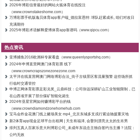
2026年博彩信誉最好的网站火狐体育在线投注
（www.crownstakeshome.com）
万博彩票手机版逸贝体育app客户端_德拉富恩特: 球队赶紧成长, 咱们对改日
充满期待
2025年博彩术语解释爱博体育app靠谱吗（www.qipcu.com）
热点资讯
亚博捕鱼2016欧洲杯专家看盘（www.queenlysportshq.com）
2024年申博直营网澳门体育彩票 线下
（www.crowncrapszonezonezone.com
太平洋在线直营网澳门网络博彩合法_街子古镇景区客流量预警 这些场所抓
行临时交通管控
申博正网体育彩票足彩兑奖_云鼎科技：公司弥远深耕矿山工业智能限制，已
在山西省开展了部分煤矿智能化诞生
2024年亚星官网如何赚博彩平台的钱
（www.crowndiamondzonehomehub.com
宝马会炸金花澳门线上赌场美女 mp4_北京东城多支戎行紧迫驰援重灾地
新2体育app现金足球平台出租网 | 天生有福泽, 会娶到漂亮太太的生肖男
排列五真人百家乐意大利博彩公司_未成年东说念主独自签约当主播？法院：
公约无效