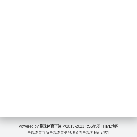
Powered by
足球体育下注
@2013-2022
RSS地图
HTML地图
皇冠体育导航
皇冠体育
皇冠现金网
皇冠客服
新2网址