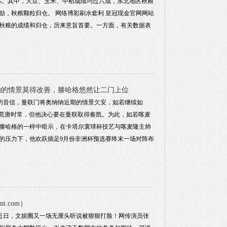
6%。其中，大豆、玉米、中稻成绩均过六成，东北地区秋粮
励，秋粮颗粒归仓。 网络博彩刷水套利 皇冠现金官网网站
秋粮的成绩和归仓，历来意旨首要。一方面，有关数据表
奥纳纳的情景莫得改善，滕哈格悠然让二门上位
N的音信，曼联门将奥纳纳近期的情景欠安，如若继续如
纳纳荒唐时常，但他决心要在曼联取得奏凯。为此，如若喀麦
滕哈格的一样中暗示，在卡塔尔寰球杯技艺与喀麦隆主帅
的压力下，他欢跃插足9月份非洲杯预选赛终末一场对阵布
t.com）
nt.com） 近日，文娱圈又一场无厘头听说被狠狠打脸！网传演员张