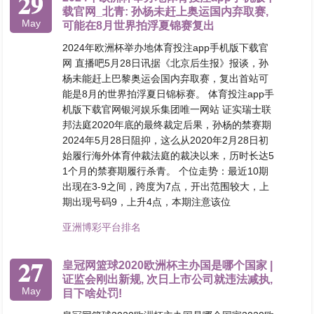
29
载官网_北青: 孙杨未赶上奥运国内弃取赛,
May
可能在8月世界拍浮夏锦赛复出
2024年欧洲杯举办地体育投注app手机版下载官
网 直播吧5月28日讯据《北京后生报》报谈，孙
杨未能赶上巴黎奥运会国内弃取赛，复出首站可
能是8月的世界拍浮夏日锦标赛。 体育投注app手
机版下载官网银河娱乐集团唯一网站 证实瑞士联
邦法庭2020年底的最终裁定后果，孙杨的禁赛期
2024年5月28日阻抑，这么从2020年2月28日初
始履行海外体育仲裁法庭的裁决以来，历时长达5
1个月的禁赛期履行杀青。 个位走势：最近10期
出现在3-9之间，跨度为7点，开出范围较大，上
期出现号码9，上升4点，本期注意该位
亚洲博彩平台排名
27
皇冠网篮球2020欧洲杯主办国是哪个国家 |
证监会刚出新规, 次日上市公司就违法减执,
May
目下啥处罚!