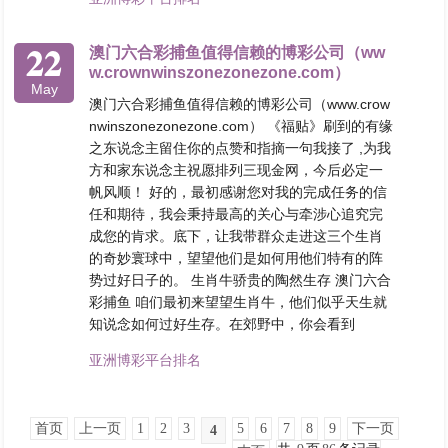
22
澳门六合彩捕鱼值得信赖的博彩公司（ww
w.crownwinszonezonezone.com）
May
澳门六合彩捕鱼值得信赖的博彩公司（www.crow
nwinszonezonezone.com） 《福贴》刷到的有缘
之东说念主留住你的点赞和指摘一句我接了 ,为我
方和家东说念主祝愿排列三现金网，今后必定一
帆风顺！ 好的，最初感谢您对我的完成任务的信
任和期待，我会秉持最高的关心与牵涉心追究完
成您的肯求。底下，让我带群众走进这三个生肖
的奇妙寰球中，望望他们是如何用他们特有的阵
势过好日子的。 生肖牛骄贵的陶然生存 澳门六合
彩捕鱼 咱们最初来望望生肖牛，他们似乎天生就
知说念如何过好生存。在郊野中，你会看到
亚洲博彩平台排名
首页
上一页
1
2
3
5
6
7
8
9
下一页
4