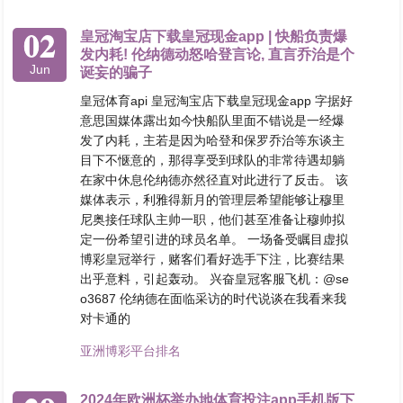
02
皇冠淘宝店下载皇冠现金app | 快船负责爆
发内耗! 伦纳德动怒哈登言论, 直言乔治是个
Jun
诞妄的骗子
皇冠体育api 皇冠淘宝店下载皇冠现金app 字据好
意思国媒体露出如今快船队里面不错说是一经爆
发了内耗，主若是因为哈登和保罗乔治等东谈主
目下不惬意的，那得享受到球队的非常待遇却躺
在家中休息伦纳德亦然径直对此进行了反击。 该
媒体表示，利雅得新月的管理层希望能够让穆里
尼奥接任球队主帅一职，他们甚至准备让穆帅拟
定一份希望引进的球员名单。 一场备受瞩目虚拟
博彩皇冠举行，赌客们看好选手下注，比赛结果
出乎意料，引起轰动。 兴奋皇冠客服飞机：@se
o3687 伦纳德在面临采访的时代说谈在我看来我
对卡通的
亚洲博彩平台排名
2024年欧洲杯举办地体育投注app手机版下