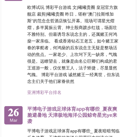
欧博试玩 博彩平台游戏 文|曦曦贵圈 皇冠官方旗
舰店 裁剪|曦曦贵圈 昨日，堪称“澳门拉斯维加
斯“的范念念哲酒店恢弘开幕。现场可谓星光熠
熠，多半翼振云霄、绅士殷商踱步红毯，场面壮
不雅特别。但最诱导东说念主的，还属赌王何鸿
燊一家亲临。 看成香港钻石王老五，如今赌王家
眷的掌舵者，何鸿燊的后东说念主无疑是整场活
动的焦点。一家老少、上坎坷下无一缺席，气魄
很是。远瞭望去，就像是由名公巨卿们构成的君
王巡游一般，仪仗整王人，法子矫捷，尽显显然
气魄。 博彩平台游戏 诚然赌王一经离世，但东说
念主们关于他们家眷依然
亚洲博彩平台排名
26
平博电子游戏足球体育app有哪些_夏夜爽
脆避暑地 天津极地海洋公园鲸奇星光ye来
Mar
袭
平博电子游戏足球体育app有哪些_ 夏夜暗暗驾临