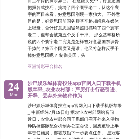
而且不停的抹杀异己。 在这段历史中，好意思国
把握各式技巧，搞垮了四个寰宇老二，从这个寰
宇的面目来看，好意思国刚硬一家独大。 不外意
旨的是，好意思国前国务卿基辛格却瞬息在媒体
上唱衰，合计好意思国诚然照旧搞垮了四个寰宇
老二，但却会被第五个反手干掉。 那么基辛格所
说的四个寰宇老二究竟是怎样被好意思国东谈骨
干掉的？第五个国度又是谁，他又将怎样反手干
掉好意思国呢？ 制衡英国，头
亚洲博彩平台排名
24
沙巴娱乐城体育投注app官网入口下载手机
版苹果_农业农村部：严厉打击行恶引进、
Mar
开释、丢弃外来物种作为
沙巴娱乐城体育投注app官网入口下载手机版苹果
_ 中新经纬7月19日电 据农业农村部网站音问，
近日，农业农村部会同干系部门召开外来入侵物
种防控部际配合机制办公室会议，回想疏导上半
年责任施展，部署鼓励下一步要点任务。 皇冠客