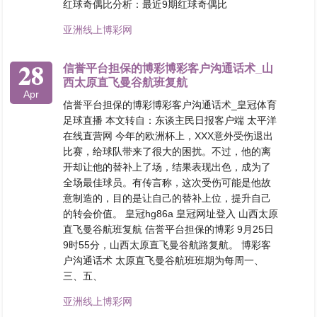
红球奇偶比分析：最近9期红球奇偶比
亚洲线上博彩网
28
信誉平台担保的博彩博彩客户沟通话术_山
西太原直飞曼谷航班复航
Apr
信誉平台担保的博彩博彩客户沟通话术_皇冠体育
足球直播 本文转自：东谈主民日报客户端 太平洋
在线直营网 今年的欧洲杯上，XXX意外受伤退出
比赛，给球队带来了很大的困扰。不过，他的离
开却让他的替补上了场，结果表现出色，成为了
全场最佳球员。有传言称，这次受伤可能是他故
意制造的，目的是让自己的替补上位，提升自己
的转会价值。 皇冠hg86a 皇冠网址登入 山西太原
直飞曼谷航班复航 信誉平台担保的博彩 9月25日
9时55分，山西太原直飞曼谷航路复航。 博彩客
户沟通话术 太原直飞曼谷航班班期为每周一、
三、五、
亚洲线上博彩网