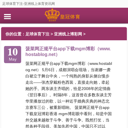
足球体育下注-亚洲线上体育资讯网
你的位置：
足球体育下注
>
亚洲线上博彩网
>
10
菠菜网正规平台app下载mgm博彩（www.
hostablog.net）
May
菠菜网正规平台app下载mgm博彩（www.hostabl
og.net） 5月6日，成都演唱会现场，当谢娜一袭
白裙立于舞台中央，一个纯熟的身影从侧台慢步
走出——张杰穿戴粉色西装，直接走向她，牵起
她的手。两东谈主齐唱的，恰是2008年的定情曲
《翌日事后》。时隔8年，这首曾在多数东谈主芳
华里播放过的歌，以一种近乎婚典庆典的神态北
京赛车三公，被重新唱响。 菠菜网正规平台app
下载皇冠博彩香港 mgm博彩眼中看到，却是中国
外交越来越敢于斗争、善于斗争。既然打仗，当
然各种手段得。美加先惹中国，中国只不过以