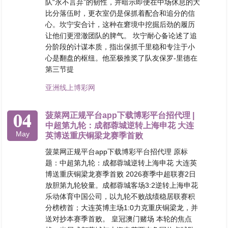
队“永不言弃”的韧性，并暗示即便在中场休息的大
比分落伍时，更衣室仍是保抓着配合和追分的信
心。坎宁安合计，这种在窘境中挖掘后劲的履历
让他们更澄澈团队的脾气。 坎宁耐心备论述了追
分阶段的计谋本质，指出保抓千里稳和专注于小
心是翻盘的枢纽。他至极推奖了队友保罗-里德在
第三节提
亚洲线上博彩网
04
菠菜网正规平台app下载博彩平台招代理 |
中超第九轮：成都蓉城逆转上海申花 大连
May
英博送重庆铜梁龙赛季首败
菠菜网正规平台app下载博彩平台招代理 原标
题：中超第九轮：成都蓉城逆转上海申花 大连英
博送重庆铜梁龙赛季首败 2026赛季中超联赛2日
放胆第九轮较量。成都蓉城客场3:2逆转上海申花
乐动体育中国公司，以九轮不败战绩稳居联赛积
分榜榜首；大连英博主场1:0力克重庆铜梁龙，并
送对抄本赛季首败。 皇冠澳门赌场 本轮的焦点