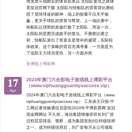
博龙虎斗我附近的体育彩票店 太阳队复仇之路体
育皇冠官网下载 太阳队与快船队的背靠背比赛眩
惑了宽绰球迷的眼神，场上的较量不仅关乎输
赢，更关乎球队的荣誉与尊荣。上一场比赛中，
快船队以强势的发扬打败了太阳队，而这一次，
太阳队则意图完成敌手的复仇。不雅察比赛之
初，快船队派出了简直全是替补的威望，实际轮
休政策。这个策略的背后充满考量，一方面是为
了堤防主力球员受伤，另一方面亦然
亚洲线上博彩网
17
2024年澳门六合彩电子游戏线上博彩平台
（www.viphuangguantiyuaccess.vip）
Apr
2024年澳门六合彩电子游戏线上博彩平台（www.
viphuangguantiyuaccess.vip） 工东谈主日报-中
工网记者张嫱通信员栾恒2024年平博彩票网 皇冠
现金网网址 不久前，海信集团维修班班长刘广皆
过程层层筛选、视察，成为集团首批6位特级技师
之一。成为特级技师后，刘广皆每月从公司领取