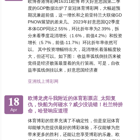
欧博香港博彩网16311欧博 昨天好意思国第二季
度的GDP数据出炉了皇冠体育博彩网，大幅超预
期况兼超前值，这一增长和之前亚特兰大联储GD
PNOW展望的差未几。 2023年好意思国Q2季度
本体GDP同比2.55%，环比折年率为2.39%，拆
分来看季度花消增长（1.6%，前值4.2%）和投资
增长（5.7%，前值-11.7%）环比折年率依然可
以。 其中投资增幅特出大，花消增长着落幅度较
大，但还可以。如下图： 收益率弧线倒挂历来被
觉得是经济败落最显着的先行策画。可是，自收
益率弧线倒挂以来，好意思国经济赓
亚洲线上博彩网
18
欧博龙虎斗我附近的体育彩票店_太阳复
仇，快船为何碰水？威少没说错！杜兰特拚
Apr
命，哈登响应道理
体育博彩的世界充满了不确定性，但是皇冠体育
却能够为您提供最好的博彩体验，不仅能够为您
带来更多的胜利，还能让您享受博彩的乐趣。欧