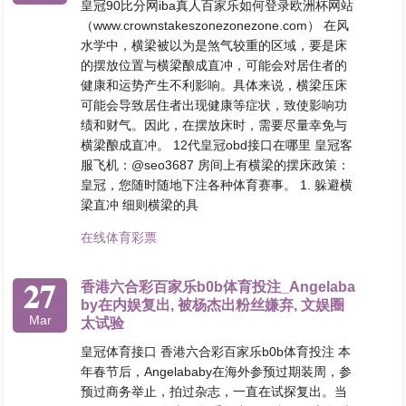
皇冠90比分网iba真人百家乐如何登录欧洲杯网站
（www.crownstakeszonezonezone.com） 在风
水学中，横梁被以为是煞气较重的区域，要是床
的摆放位置与横梁酿成直冲，可能会对居住者的
健康和运势产生不利影响。具体来说，横梁压床
可能会导致居住者出现健康等症状，致使影响功
绩和财气。因此，在摆放床时，需要尽量幸免与
横梁酿成直冲。 12代皇冠obd接口在哪里 皇冠客
服飞机：@seo3687 房间上有横梁的摆床政策：
皇冠，您随时随地下注各种体育赛事。 1. 躲避横
梁直冲 细则横梁的具
在线体育彩票
27
香港六合彩百家乐b0b体育投注_Angelaba
by在内娱复出, 被杨杰出粉丝嫌弃, 文娱圈
Mar
太试验
皇冠体育接口 香港六合彩百家乐b0b体育投注 本
年春节后，Angelababy在海外参预过期装周，参
预过商务举止，拍过杂志，一直在试探复出。当