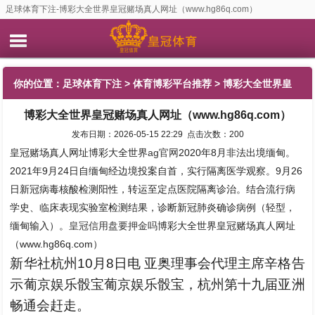
足球体育下注-博彩大全世界皇冠赌场真人网址（www.hg86q.com）
你的位置：
足球体育下注
>
体育博彩平台推荐
> 博彩大全世界皇
博彩大全世界皇冠赌场真人网址（www.hg86q.com）
冠赌场真人网址（www.hg86q.com）
发布日期：2026-05-15 22:29 点击次数：200
皇冠赌场真人网址博彩大全世界
ag官网
2020年8月非法出境缅甸。
2021年9月24日自缅甸经边境投案自首，实行隔离医学观察。9月26
日新冠病毒核酸检测阳性，转运至定点医院隔离诊治。结合流行病
学史、临床表现实验室检测结果，诊断新冠肺炎确诊病例（轻型，
缅甸输入）。
皇冠信用盘要押金吗
博彩大全世界皇冠赌场真人网址
（www.hg86q.com）
新华社杭州10月8日电 亚奥理事会代理主席辛格告
示葡京娱乐骰宝葡京娱乐骰宝，杭州第十九届亚洲
畅通会赶走。