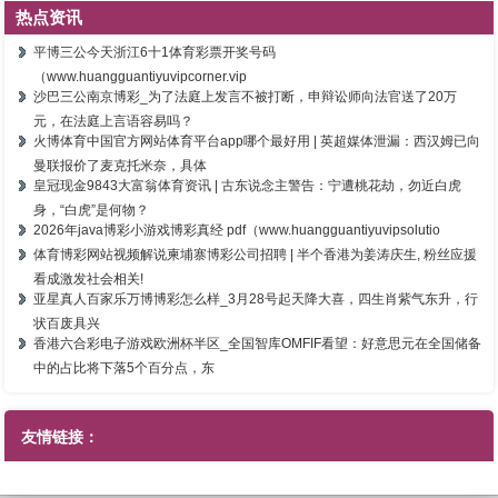
热点资讯
平博三公今天浙江6十1体育彩票开奖号码
（www.huangguantiyuvipcorner.vip
沙巴三公南京博彩_为了法庭上发言不被打断，申辩讼师向法官送了20万
元，在法庭上言语容易吗？
火博体育中国官方网站体育平台app哪个最好用 | 英超媒体泄漏：西汉姆已向
曼联报价了麦克托米奈，具体
皇冠现金9843大富翁体育资讯 | 古东说念主警告：宁遭桃花劫，勿近白虎
身，“白虎”是何物？
2026年java博彩小游戏博彩真经 pdf（www.huangguantiyuvipsolutio
体育博彩网站视频解说柬埔寨博彩公司招聘 | 半个香港为姜涛庆生, 粉丝应援
看成激发社会相关!
亚星真人百家乐万博博彩怎么样_3月28号起天降大喜，四生肖紫气东升，行
状百废具兴
香港六合彩电子游戏欧洲杯半区_全国智库OMFIF看望：好意思元在全国储备
中的占比将下落5个百分点，东
友情链接：