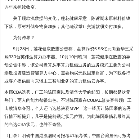
连年来抓续收窄。
关于现款流数据的变化，莲花健康示意，陈诉期末原材料价钱
下落，原材料储备物资加多；其他磋议举止交游款项支付加多。
为何跨界？
9月28日，莲花健康败露公告称，盘算斥资6.93亿元向新华三采
购330台英伟达算力办事器。10月10日晚间，莲花健康在败露的异
动公告中称，该公司盘算从事算力租借业务的业务模式主要为公司
崇敬投资建造智能算力中心，需要购买无数固定财富，为下贱各行
业客户提供面向东谈主工智能业务的算力租借云办事。
本届CBA选秀，广工的陈国豪以及清华大学的邹阳，长期都是状元
热门，两人的能力都很出色。不过陈国豪在CUBAL总决赛带领广工
击败清华夺冠，个人还当选总决赛MVP，这一经历让陈国豪的选秀
行情不断提升，几乎是提前锁定状元位置。为此陈国豪倘若最终真
的当选CBA状元，也并不奇怪。
《目录》明确中国港澳居民可报考41项考试，中国台湾居民可报考