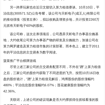
另一跨界玩家也在近日文牍切入算力租借赛谈。10月10日，平
治信息(300571.SZ)公告夸耀，该公司与天昕电子(成王人)有限公司
的推动强项《投资左券》，拟以收购及增资步地，共计投资2260万
元抓有天昕电子60%的股权。
该公司称，这次左券强项后，公司愚弄天昕电子办事器分娩基
地，大约收尾公司算力办事器产物的研发及分娩能力，加速公司在
算力网罗建造及算力租借市集的计策部署。而本色上，建立于2011
年的平治信息的主交易务为数字阅读。
菠菜推广平台棋牌游戏
尽管上述三家公司的主交易务配景不同，不外在“蹭”上算力租借
之后，三家公司的股价均获取了不同进度的飞升。按照10月16日收
盘的股价诡计，“蹭”上算力租借见解后，鸿博股份的股价涨幅约
480%；平治信息股价涨幅约6.07%；莲花健康股价涨幅约为
42.36%。
关联词，上述公司的磋议现象是否大约撑抓得住抓续看涨的股