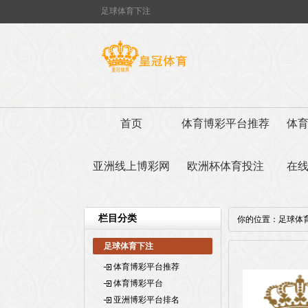
足球体育下注
首页
体育博彩平台推荐
体
亚洲线上博彩网
欧洲杯体育投注
在
栏目分类
你的位置：
足球体
足球体育下注
体育博彩平台推荐
体育博彩平台
亚洲博彩平台排名