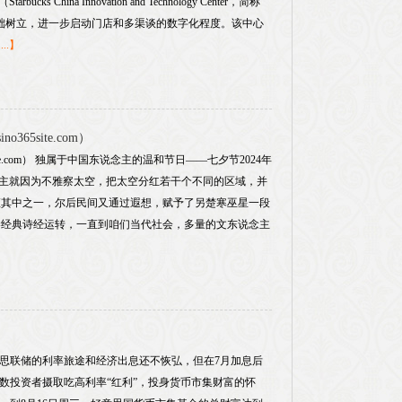
a Innovation and Technology Center，简称
基础树立，进一步启动门店和多渠谈的数字化程度。该中心
..】
65site.com）
site.com） 独属于中国东说念主的温和节日——七夕节2024年
主就因为不雅察太空，把太空分红若干个不同的区域，并
座其中之一，尔后民间又通过遐想，赋予了另楚寒巫星一段
秦经典诗经运转，一直到咱们当代社会，多量的文东说念主
 固然好意思联储的利率旅途和经济出息还不恢弘，但在7月加息后
，多数投资者摄取吃高利率“红利”，投身货币市集财富的怀