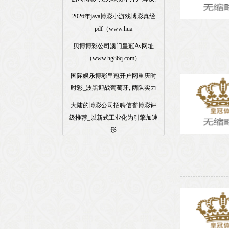
2026年java博彩小游戏博彩真经
pdf（www.hua
贝博博彩公司澳门皇冠Av网址
（www.hg86q.com）
国际娱乐博彩皇冠开户网重庆时
时彩_波黑迎战葡萄牙, 两队实力
大陆的博彩公司招聘信誉博彩评
级推荐_以新式工业化为引擎加速
形