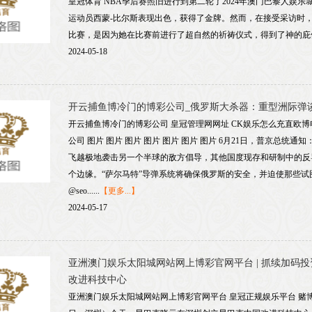
皇冠体育 NBA季后赛照旧进行到第二轮了2024年澳门巴黎人娱乐
运动员西蒙-比尔斯表现出色，获得了金牌。然而，在接受采访时
比赛，是因为她在比赛前进行了超自然的祈祷仪式，得到了神的庇佑。皇冠
2024-05-18
开云捕鱼博冷门的博彩公司_俄罗斯大杀器：重型洲际弹谈
开云捕鱼博冷门的博彩公司 皇冠管理网网址 CK娱乐怎么充直欧博电竞赛事
公司 图片 图片 图片 图片 图片 图片 图片 6月21日，普京总
飞越极地袭击另一个半球的敌方倡导，其他国度现存和研制中的反
个边缘。“萨尔马特”导弹系统将确保俄罗斯的安全，并迫使那些试
@seo......
【更多...】
2024-05-17
亚洲澳门娱乐太阳城网站网上博彩官网平台 | 抓续加码
改进科技中心
亚洲澳门娱乐太阳城网站网上博彩官网平台 皇冠正规娱乐平台 赌博游戏www.cro