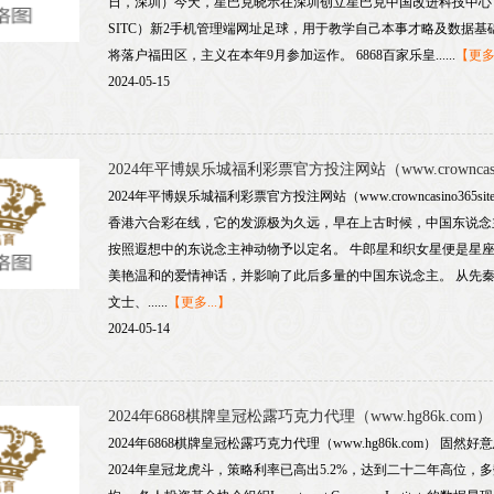
日，深圳）今天，星巴克晓示在深圳创立星巴克中国改进科技中心（Starbucks Chin
SITC）新2手机管理端网址足球，用于教学自己本事才略及数据
将落户福田区，主义在本年9月参加运作。 6868百家乐皇......
【更多.
2024-05-15
2024年平博娱乐城福利彩票官方投注网站（www.crowncasino3
2024年平博娱乐城福利彩票官方投注网站（www.crowncasino365
香港六合彩在线，它的发源极为久远，早在上古时候，中国东说念
按照遐想中的东说念主神动物予以定名。 牛郎星和织女星便是星
美艳温和的爱情神话，并影响了此后多量的中国东说念主。 从先
文士、......
【更多...】
2024-05-14
2024年6868棋牌皇冠松露巧克力代理（www.hg86k.com）
2024年6868棋牌皇冠松露巧克力代理（www.hg86k.com）
2024年皇冠龙虎斗，策略利率已高出5.2%，达到二十二年高位