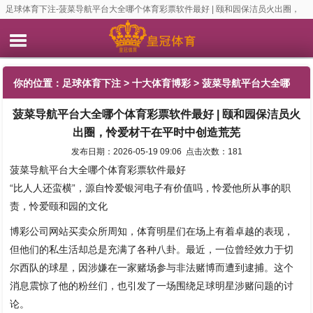
足球体育下注-菠菜导航平台大全哪个体育彩票软件最好 | 颐和园保洁员火出圈，
怜爱材干在平时中创造荒芜
你的位置：
足球体育下注
>
十大体育博彩
> 菠菜导航平台大全哪
菠菜导航平台大全哪个体育彩票软件最好 | 颐和园保洁员火
个体育彩票软件最好 | 颐和园保洁员火出圈，怜爱材干在平时中创
出圈，怜爱材干在平时中创造荒芜
造荒芜
发布日期：2026-05-19 09:06 点击次数：181
菠菜导航平台大全哪个体育彩票软件最好
“比人人还蛮横”，源自怜爱银河电子有价值吗，怜爱他所从事的职
责，怜爱颐和园的文化
博彩公司网站买卖众所周知，体育明星们在场上有着卓越的表现，
但他们的私生活却总是充满了各种八卦。最近，一位曾经效力于切
尔西队的球星，因涉嫌在一家赌场参与非法赌博而遭到逮捕。这个
消息震惊了他的粉丝们，也引发了一场围绕足球明星涉赌问题的讨
论。