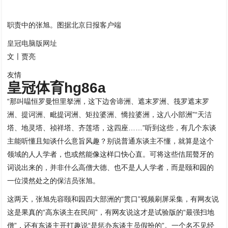
职责中的张旭。图据北京日报客户端
皇冠电脑版网址
文〡贾亮
友情
皇冠体育hg86a
“那叫嗢恒罗曼怛里拏洲，这下边舍谛洲、遮末罗洲、筏罗遮末罗
洲、提诃洲、毗提诃洲、矩拉婆洲、憍拉婆洲，这八小部洲”“天洁
塔、地灵塔、祯祥塔、齐莲塔，这四座……”听到这些，有几个东谈
主能听懂且知谈什么意旨风趣？别说普通东谈主不懂，就算是这个
领域的人人学者，也或然能像这样口快心直。可将这些佶屈聱牙的
词说出来的，并非什么高僧大德、也不是人人学者，而是颐和园的
一位漠然处之的保洁员张旭。
这两天，张旭先容颐和园四大部洲的“贯口”视频刷屏采集，有网友说
这是果真的“高东谈主在民间”，有网友说这才是试验版的“最强扫地
僧”，还有东谈主开打趣说“是惩办东谈主员假扮的”。一个名不见经