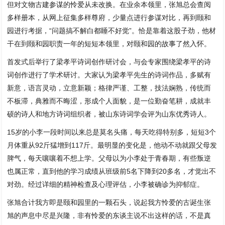
但对文物古建参谋的怜爱从未改换。在业余本领里，张旭总会查阅
多样册本，从网上征集多样尊府，少量点进行参谋对比，再到颐和
园进行考据，“问题搞不解白都睡不好觉”。恰是靠着这股子劲，他材
干在到颐和园职责一年的短短本领里，对颐和园的故事了然入怀。
首发式后举行了梁孝平诗词创作研讨会，与会专家围绕梁孝平的诗
词创作进行了学术研讨。大家认为梁孝平先生的诗词作品，多赋有
新意，语言灵动，立意新颖；格律严谨、工整，技法娴熟，传统而
不板滞，典雅而不晦涩，形成个人面貌，是一位勤奋笔耕，成就丰
硕的诗人和地方诗词组织者，被山东诗词学会评为山东优秀诗人。
15岁的小李一段时间以来总是莫名头痛，每天吃得特别多，短短3个
月体重从92斤猛增到117斤。最明显的变化是，他动不动就跟父母发
脾气，每天嚷嚷着不想上学。父母以为小李处于青春期，有些叛逆
也属正常，直到他的学习成绩从班级前5名下降到20多名，才觉出不
对劲。经过详细的精神检查及心理评估，小李被确诊为抑郁症。
张旭合计我方即是颐和园里的一颗石头，说起我方怜爱的古诞生张
旭的声息中尽是兴隆，非有怜爱的东谈主说不出这样的话，不是真