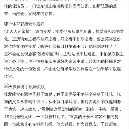
传的保洁员，一门让东谈主略感晦涩的高尚知识，如斯弘远的反
差，当然会引发网友的存眷。
哪个体育彩票软件最好
“比人人还蛮横”，源自怜爱，怜爱他所从事的职责，怜爱颐和园的文
化。正所谓知之者不如好之者，好之者不如乐之者。要是莫得这份
对传统文化的怜爱，听凭什么条目只怕都不会让他铭刻这样了了，
更不会在发现旅客“没看明显”时，主动站出来往矫正。不怕被东谈主
说不务正业，也不怕被东谈主说好为东谈主师，只因为他怀揣着对
传统文化的一份敬畏，不念念让有求学欲的旅客在一知半解中以谣
传讹。
怜爱经常有颗种子材干激励，种子则需要不懈的辛劳材干吐花。张
旭的父亲从事诞生行业，从小就目染耳濡，但对古诞生的兴趣则源
于他第一次去故宫，“看到故宫里宏伟的诞生，彩绘、斗拱、屋顶，
都特别邃密无比，一下就被打动了。”果真的怜爱不避客不雅的贫
困，也或然非有专科的加握。他当过兵、作念过保安、干过诞生，