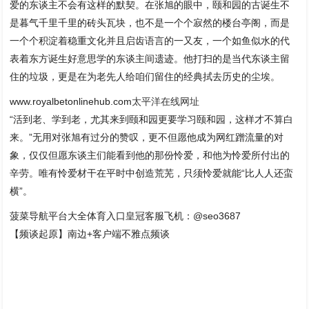
爱的东谈主不会有这样的默契。在张旭的眼中，颐和园的古诞生不
是暮气千里千里的砖头瓦块，也不是一个个寂然的楼台亭阁，而是
一个个积淀着稳重文化并且启齿语言的一又友，一个如鱼似水的代
表着东方诞生好意思学的东谈主间遗迹。他打扫的是当代东谈主留
住的垃圾，更是在为老先人给咱们留住的经典拭去历史的尘埃。
www.royalbetonlinehub.com
太平洋在线网址
“活到老、学到老，尤其来到颐和园更要学习颐和园，这样才不算白
来。”无用对张旭有过分的赞叹，更不但愿他成为网红蹭流量的对
象，仅仅但愿东谈主们能看到他的那份怜爱，和他为怜爱所付出的
辛劳。唯有怜爱材干在平时中创造荒芜，只须怜爱就能“比人人还蛮
横”。
菠菜导航平台大全体育入口皇冠客服飞机：@seo3687
【频谈起原】南边+客户端不雅点频谈