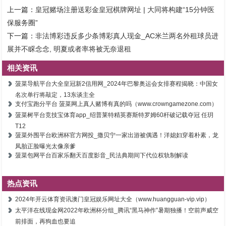
上一篇：
皇冠赌场注册送彩金皇冠棋牌网址 | 大同将构建“15分钟医
保服务圈”
下一篇：
非法博彩违反多少条博彩真人现金_AC米兰两名外租球员进
展并不睬念念, 明夏或者率将被无奈退租
相关资讯
菠菜导航平台大全皇冠新2信用网_2024年巴黎奥运会女排赛程揭晓：中国女
名次单行将敲定，13东谈主全
支付宝跑分平台 菠菜网上真人赌博有真的吗（www.crowngamezone.com）
菠菜树平台竞技宝体育app_绍普莱特精英赛斯特罗姆60杆破记载夺冠 任玥
T12
菠菜外围平台欧洲杯官方网投_撒贝宁一家出游被偶遇！洋媳妇穿着朴素，龙
凤胎正脸曝光太像亲爹
菠菜包网平台百家乐翻天百度影音_民法典期间下代位权轨制解读
热点资讯
2024年开云体育资讯澳门皇冠娱乐网址大全（www.huangguan-vip.vip）
太平洋在线现金网2022年欧洲杯分组_腾讯“黑马神作”暑期独播！空前声威空
前排面，再狗血也要追