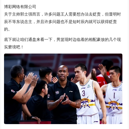
博彩网络有限公司
关于主帅郭士强而言，许多问题王人需要想办法去贬责，但显明时
辰不等东说念主，并且许多问题也不是短时辰内就可以获得贬责
的。
底下就让咱们通盘来看一下，男篮现时边临着的相配豪放的几个现
实窘境吧！